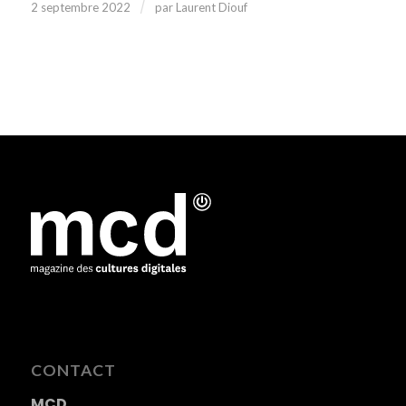
/
2 septembre 2022
par
Laurent Diouf
CONTACT
MCD