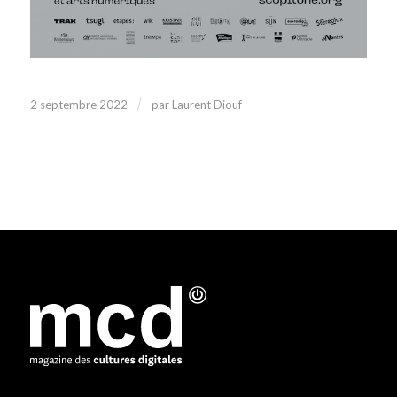
/
2 septembre 2022
par
Laurent Diouf