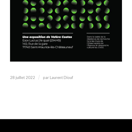
/
28 juillet 2022
par
Laurent Diouf