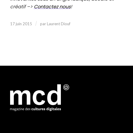
créatif –>
Contactez nous
!
/
17 juin 2015
par
Laurent Diouf