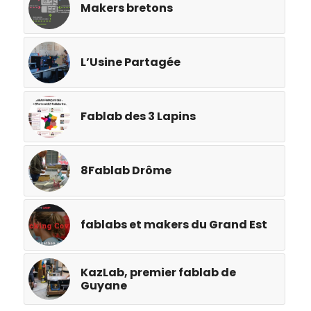
Makers bretons
L’Usine Partagée
Fablab des 3 Lapins
8Fablab Drôme
fablabs et makers du Grand Est
KazLab, premier fablab de
Guyane