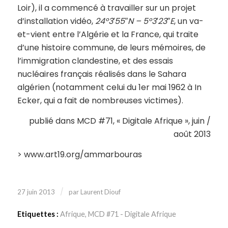
Loir), il a commencé à travailler sur un projet
d’installation vidéo,
24°3′55″N – 5°3′23″E
, un va-
et-vient entre l’Algérie et la France, qui traite
d’une histoire commune, de leurs mémoires, de
l’immigration clandestine, et des essais
nucléaires français réalisés dans le Sahara
algérien (notamment celui du 1er mai 1962 à In
Ecker, qui a fait de nombreuses victimes).
publié dans MCD #71, « Digitale Afrique », juin /
août 2013
> www.art19.org/ammarbouras
/
27 juin 2013
par
Laurent Diouf
Etiquettes :
Afrique
,
MCD #71 - Digitale Afrique