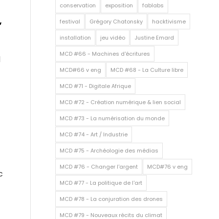
conservation
exposition
fablabs
,
festival
Grégory Chatonsky
hacktivisme
installation
jeu vidéo
Justine Emard
MCD #66 - Machines d'écritures
l
MCD#66 v eng
MCD #68 - La Culture libre
MCD #71 - Digitale Afrique
MCD #72 - Création numérique & lien social
MCD #73 - La numérisation du monde
MCD #74 - Art / Industrie
MCD #75 - Archéologie des médias
MCD #76 - Changer l'argent
MCD#76 v eng
c
MCD #77 - La politique de l'art
MCD #78 - La conjuration des drones
MCD #79 - Nouveaux récits du climat