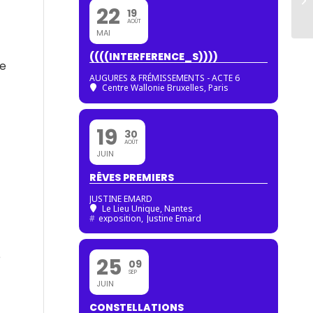
22
19
AOÛT
MAI
((((INTERFERENCE_S))))
ne
AUGURES & FRÉMISSEMENTS - ACTE 6
Centre Wallonie Bruxelles, Paris
19
30
AOÛT
JUIN
RÊVES PREMIERS
JUSTINE EMARD
Le Lieu Unique, Nantes
#
exposition,
Justine Emard
é
25
09
SEP
JUIN
CONSTELLATIONS