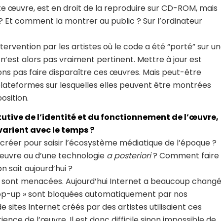
te œuvre, est en droit de la reproduire sur CD-ROM, mais
? Et comment la montrer au public ? Sur l’ordinateur
ntervention par les artistes où le code a été “porté” sur u
n’est alors pas vraiment pertinent. Mettre à jour est
tons pas faire disparaître ces œuvres. Mais peut-être
plateformes sur lesquelles elles peuvent être montrées
osition.
tutive de l’identité et du fonctionnement de l’œuvre,
arient avec le temps ?
t recréer pour saisir l’écosystème médiatique de l’époque ?
œuvre ou d’une technologie
a posteriori
? Comment faire
 sait aujourd’hui ?
ui sont menacées. Aujourd’hui Internet a beaucoup chang
 pop-up » sont bloquées automatiquement par nos
sites Internet créés par des artistes utilisaient ces
nce de l’œuvre. Il est donc difficile sinon impossible de