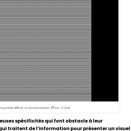
 programme #Reset en fonctionnement. Photo: © Jodi.
uses spécificités qui font obstacle à leur
ui traitent de l’information pour présenter un visuel