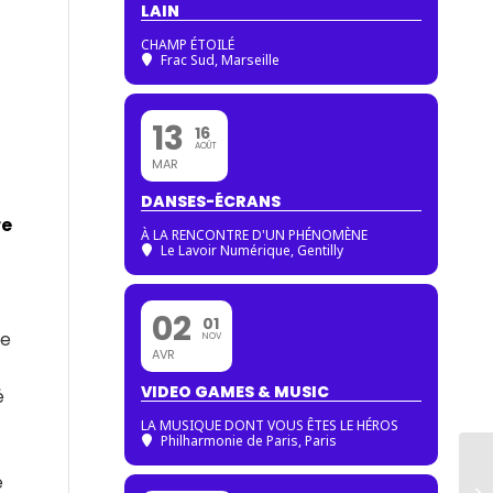
LAIN
CHAMP ÉTOILÉ
Frac Sud, Marseille
13
16
AOÛT
MAR
DANSES-ÉCRANS
re
À LA RENCONTRE D'UN PHÉNOMÈNE
Le Lavoir Numérique, Gentilly
02
01
de
NOV
AVR
VIDEO GAMES & MUSIC
é
LA MUSIQUE DONT VOUS ÊTES LE HÉROS
Philharmonie de Paris
, Paris
e
P