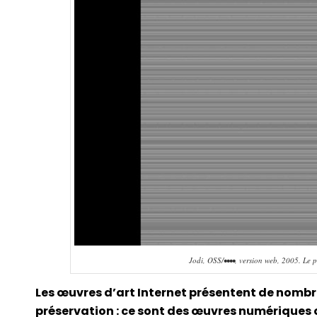
Jodi, OSS/••••, version web, 2005. Le
Les œuvres d’art Internet présentent de nombre
préservation : ce sont des œuvres numériques q