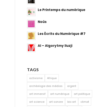
Le Printemps du numérique
Noûs
Les Écrits du Numérique #7
AI – Algorytmy Iluzji
TAGS
activisme
Afrique
archéologie des médias
argent
art immersif
art numérique
art politique
art science
art sonore
bio art
climat