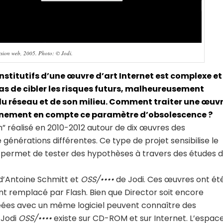
ersion web, 2005. Photo: © Jodi.
stitutifs d’une œuvre d’art Internet est complexe et
 de cibler les risques futurs, malheureusement
e du réseau et de son milieu. Comment traiter une œuv
leinement en compte ce paramètre d’obsolescence ?
ion” réalisé en 2010-2012 autour de dix œuvres des
générations différentes. Ce type de projet sensibilise le
t permet de tester des hypothèses à travers des études 
d’Antoine Schmitt et
OSS/••••
de Jodi. Ces œuvres ont ét
ent remplacé par Flash. Bien que Director soit encore
créées avec un même logiciel peuvent connaître des
 Jodi
OSS/••••
existe sur CD-ROM et sur Internet. L’espac