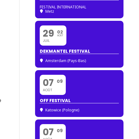
FESTIVAL INTERNATIONAL
Metz
29
02
AOÛT
JUIL
DEKMANTEL FESTIVAL
Amsterdam (Pays-Bas)
07
09
AOÛT
e
OFF FESTIVAL
Katowice (Pologne)
07
09