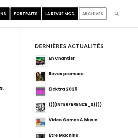
ONS
PORTRAITS
LA REVUE MCD
ARCHIVES
DERNIÈRES ACTUALITÉS
En Chantier
Rêves premiers
s.
Elektra 2026
((((INTERFERENCE_S))))
Video Games & Music
Être Machine