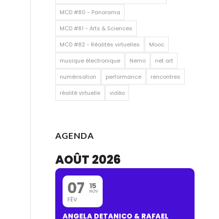
MCD #80 - Panorama
MCD #81 - Arts & Sciences
MCD #82 - Réalités virtuelles
Mooc
musique électronique
Nemo
net art
numérisation
performance
rencontres
réalité virtuelle
vidéo
AGENDA
AOÛT 2026
07
15
NOV
FÉV
ANGELA DETANICO & RAFAEL