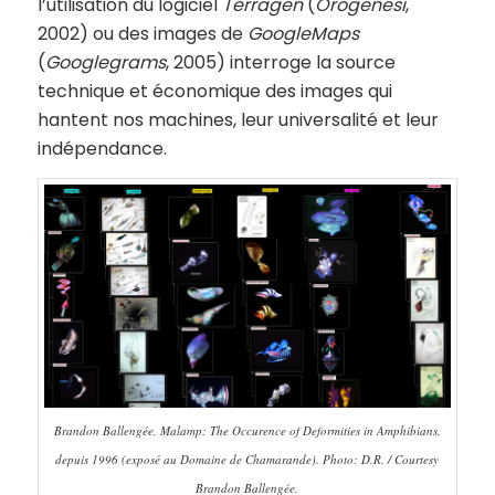
l’utilisation du logiciel
Terragen
(
Orogenesi
,
2002) ou des images de
GoogleMaps
(
Googlegram
s
, 2005) interroge la source
technique et économique des images qui
hantent nos machines, leur universalité et leur
indépendance.
Brandon Ballengée, Malamp: The Occurence of Deformities in Amphibians,
depuis 1996 (exposé au Domaine de Chamarande). Photo: D.R. / Courtesy
Brandon Ballengée.