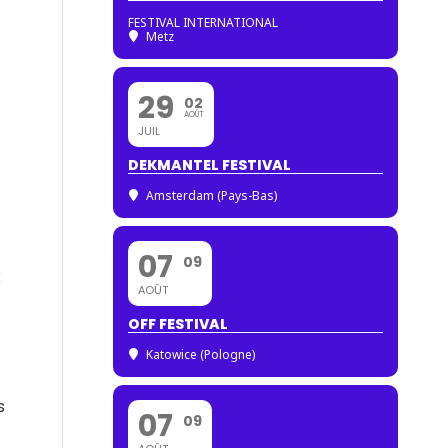
FESTIVAL INTERNATIONAL
Metz
29
02
AOÛT
JUIL
DEKMANTEL FESTIVAL
Amsterdam (Pays-Bas)
07
09
x
AOÛT
OFF FESTIVAL
Katowice (Pologne)
s
07
09