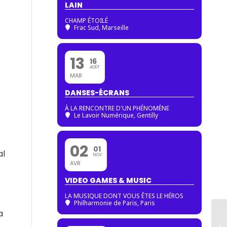
LAIN
CHAMP ÉTOILÉ
Frac Sud, Marseille
13
16
AOÛT
MAR
DANSES-ÉCRANS
À LA RENCONTRE D'UN PHÉNOMÈNE
Le Lavoir Numérique, Gentilly
02
01
al
NOV
AVR
VIDEO GAMES & MUSIC
LA MUSIQUE DONT VOUS ÊTES LE HÉROS
Philharmonie de Paris
, Paris
a
Ap