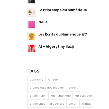
Le Printemps du numérique
Noûs
Les Écrits du Numérique #7
AI – Algorytmy Iluzji
TAGS
activisme
Afrique
archéologie des médias
argent
art immersif
art numérique
art politique
art science
art sonore
bio art
climat