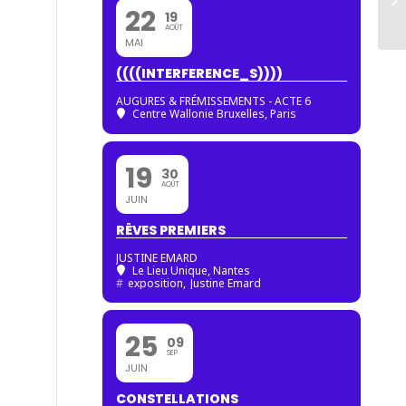
22
19
AOÛT
MAI
((((INTERFERENCE_S))))
AUGURES & FRÉMISSEMENTS - ACTE 6
Centre Wallonie Bruxelles, Paris
19
30
AOÛT
JUIN
RÊVES PREMIERS
JUSTINE EMARD
Le Lieu Unique, Nantes
#
exposition,
Justine Emard
25
09
SEP
JUIN
CONSTELLATIONS