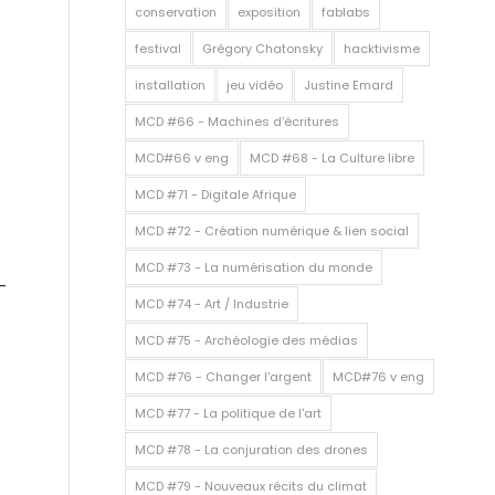
conservation
exposition
fablabs
festival
Grégory Chatonsky
hacktivisme
installation
jeu vidéo
Justine Emard
MCD #66 - Machines d'écritures
MCD#66 v eng
MCD #68 - La Culture libre
MCD #71 - Digitale Afrique
-
MCD #72 - Création numérique & lien social
MCD #73 - La numérisation du monde
-
MCD #74 - Art / Industrie
MCD #75 - Archéologie des médias
MCD #76 - Changer l'argent
MCD#76 v eng
MCD #77 - La politique de l'art
MCD #78 - La conjuration des drones
MCD #79 - Nouveaux récits du climat