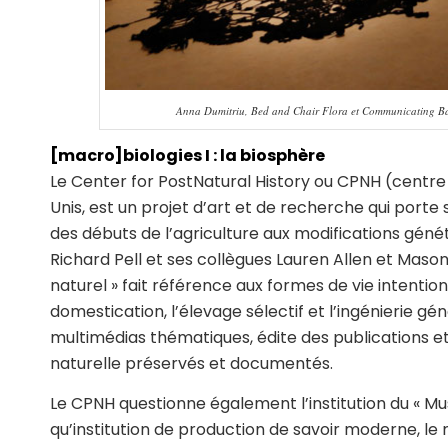
Anna Dumitriu, Bed and Chair Flora et Communicating Bact
[macro]biologies I : la biosphère
Le Center for PostNatural History ou CPNH (centre d
Unis, est un projet d’art et de recherche qui porte s
des débuts de l’agriculture aux modifications généti
Richard Pell et ses collègues Lauren Allen et Mason
naturel » fait référence aux formes de vie intenti
domestication, l’élevage sélectif et l’ingénierie gé
multimédias thématiques, édite des publications et
naturelle préservés et documentés.
Le CPNH questionne également l’institution du « Mus
qu’institution de production de savoir moderne, le 