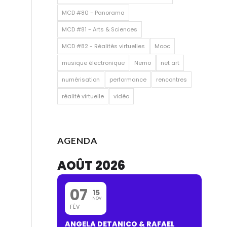
MCD #80 - Panorama
MCD #81 - Arts & Sciences
MCD #82 - Réalités virtuelles
Mooc
musique électronique
Nemo
net art
numérisation
performance
rencontres
réalité virtuelle
vidéo
AGENDA
AOÛT 2026
07
15
NOV
FÉV
ANGELA DETANICO & RAFAEL