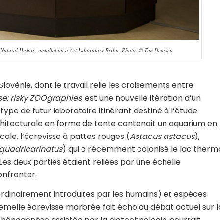
Natural History, installation à Art Laboratory Berlin. Photo: © Tim Deussen
lovénie, dont le travail relie les croisements entre
e: risky ZOOgraphies,
est une nouvelle itération d’un
type de futur laboratoire itinérant destiné à l’étude
rchitecturale en forme de tente contenait un aquarium en
ocale, l’écrevisse à pattes rouges (
Astacus astacus
),
quadricarinatus
) qui a récemment colonisé le lac therm
. Les deux parties étaient reliées par une échelle
onfronter.
ordinairement introduites par les humains) et espèces
femelle écrevisse marbrée fait écho au débat actuel sur l
thénogenèse assistée par la biotechnologie pourrait