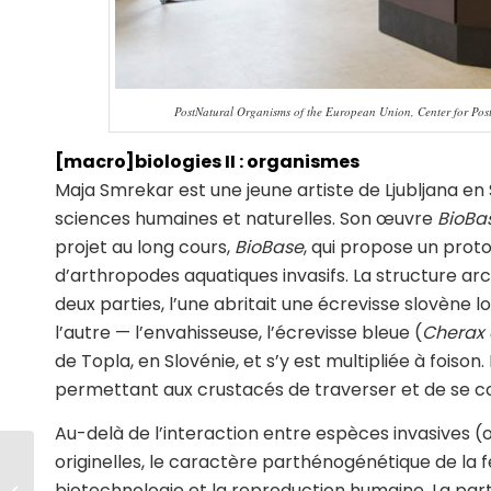
PostNatural Organisms of the European Union, Center for Post
[macro]biologies II : organismes
Maja Smrekar est une jeune artiste de Ljubljana en S
sciences humaines et naturelles. Son œuvre
BioBas
projet au long cours,
BioBase
, qui propose un proto
d’arthropodes aquatiques invasifs. La structure a
deux parties, l’une abritait une écrevisse slovène l
l’autre — l’envahisseuse, l’écrevisse bleue (
Cherax 
de Topla, en Slovénie, et s’y est multipliée à foison
permettant aux crustacés de traverser et de se c
Au-delà de l’interaction entre espèces invasives (
originelles, le caractère parthénogénétique de la 
biotechnologie et la reproduction humaine. La par
Bio-Arts