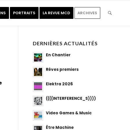
ONS
PORTRAITS
LA REVUE MCD
ARCHIVES
DERNIÈRES ACTUALITÉS
En Chantier
Rêves premiers
e
Elektra 2026
((((INTERFERENCE_S))))
Video Games & Music
Être Machine