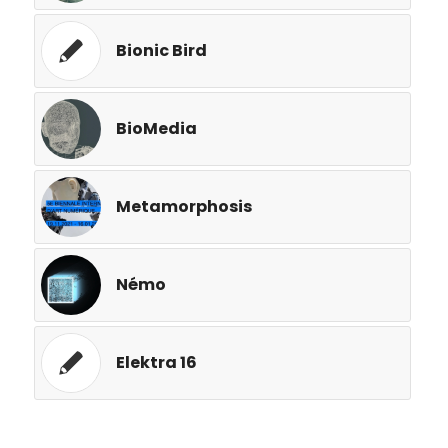
Bionic Bird
BioMedia
Metamorphosis
Némo
Elektra 16