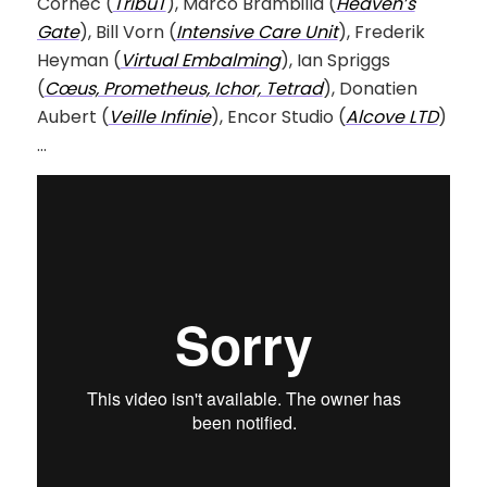
Cornec (
TribuT
), Marco Brambilla (
Heaven’s
Gate
), Bill Vorn (
Intensive Care Unit
), Frederik
Heyman (
Virtual Embalming
), Ian Spriggs
(
Cœus, Prometheus, Ichor, Tetrad
), Donatien
Aubert (
Veille Infinie
), Encor Studio (
Alcove LTD
)
…