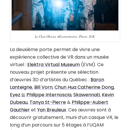
Le Clair Obscur, #Exoterritoires. Photo: D.R.
La deuxième porte permet de vivre une
expérience collective de VR dans un musée
virtuel :
Elektra Virtual Museum
(EVM). Ce
nouveau projet présente une sélection
d’œuvres 3D d’artistes du Québec :
Baron
Lanteigne
,
Bill Vorn
,
Chun Hua Catherine Dong
,
Eyez Li
,
Philippe Internoscia
,
Skawennati
,
Kevin
Dubeau
,
Tanya St-Pierre
&
Philippe-Aubert
Gauthier
et
Yan Breuleux
. Ces œuvres sont à
découvrir gratuitement, muni d’un casque VR, le
long d’un parcours sur 5 étages à l’UQAM