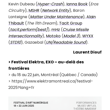
Kevin Dubeau (
Hyper-Crash
),
Ianna Book
(
Eros
Circuitry
),
MSHR
(
Network Entity
), Baron
Lanteigne (
Matter Under Maintenance
),
Alain
Thibault
(
The 11th Dream
),
Tacit Group
(
tacit.perform[best]
),
mHz
(
Cruise Missile
Intersectionnality
),
Motoko
(
Model 3
),
WYXX
(
STD10
), Gazaebal (
UN/Readable Sound
).
Laurent Diouf
> Festival Elektra, EXO – au-delà des
frontières
> du 18 au 22 juin, Montréal (Québec / Canada)
> https://www.elektramontreal.ca/festival-
2025?lang=fr