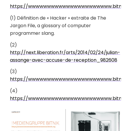
https://wwwwwwwwwwwwwwwwwwwwww.bitnik.or
(1) Définition de « Hacker » extraite de
The
Jargon File, a glossary of computer
programmer slang
.
(2)
http://next.liberation.fr/arts/2014/02/24/julian-
assange-avec-accuse-de-reception_982608
(3)
https://wwwwwwwwwwwwwwwwwwwwww.bitnik.or
(4)
https://wwwwwwwwwwwwwwwwwwwwww.bitnik.or