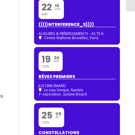
22
19
AOÛT
MAI
((((INTERFERENCE_S))))
AUGURES & FRÉMISSEMENTS - ACTE 6
Centre Wallonie Bruxelles, Paris
19
30
AOÛT
JUIN
RÊVES PREMIERS
JUSTINE EMARD
Le Lieu Unique, Nantes
#
exposition,
Justine Emard
es
25
09
SEP
JUIN
CONSTELLATIONS