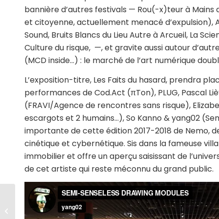
bannière d’autres festivals —
Rou(-x)teur
à Mains 
et citoyenne,
actuellement menacé d’expulsion),
A
Sound,
Bruits Blancs
du Lieu Autre à Arcueil,
La Scie
Culture du risque
, —, et gravite aussi autour d’au
(MCD inside…) : le marché de l’art numérique doub
L’exposition-titre,
Les Faits du hasard
, prendra pla
performances de Cod.Act (
πTon
), PLUG, Pascal Liè
(
FRAVI/Agence de rencontres sans risque
), Elizab
escargots et 2 humains…), So Kanno & yang02 (
Sem
importante de cette édition 2017-2018 de Nemo, des v
cinétique et cybernétique. Sis dans la fameuse vill
immobilier et offre un aperçu saisissant de l’unive
de cet artiste qui reste méconnu du grand public.
!Mediengruppe Bitnik