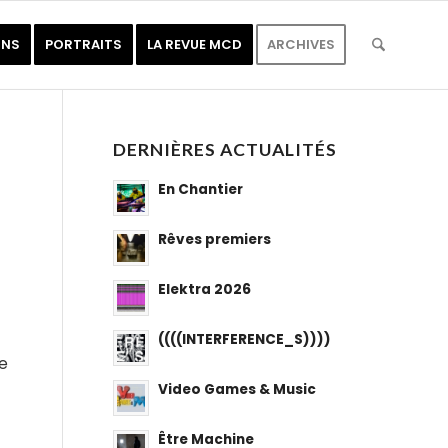
ONS
PORTRAITS
LA REVUE MCD
ARCHIVES
DERNIÈRES ACTUALITÉS
En Chantier
Rêves premiers
Elektra 2026
((((INTERFERENCE_S))))
e
Video Games & Music
Être Machine