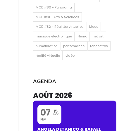
MCD #80 - Panorama
MCD #81 - Arts & Sciences
MCD #82 - Réalités virtuelles
Mooc
musique électronique
Nemo
net art
numérisation
performance
rencontres
réalité virtuelle
vidéo
AGENDA
AOÛT 2026
07
15
NOV
FÉV
ANGELA DETANICO & RAFAEL