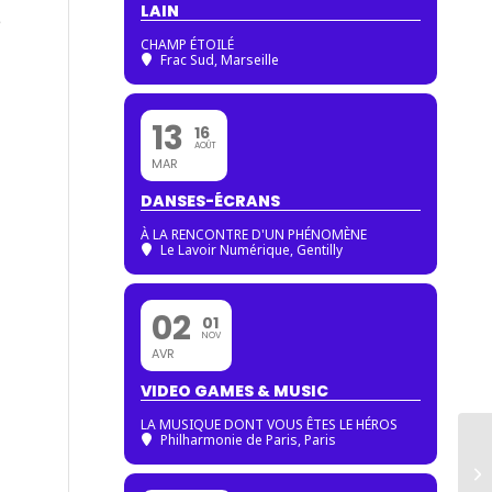
LAIN
e
CHAMP ÉTOILÉ
Frac Sud, Marseille
13
16
AOÛT
MAR
DANSES-ÉCRANS
À LA RENCONTRE D'UN PHÉNOMÈNE
Le Lavoir Numérique, Gentilly
02
01
NOV
AVR
VIDEO GAMES & MUSIC
LA MUSIQUE DONT VOUS ÊTES LE HÉROS
Philharmonie de Paris
, Paris
Tr