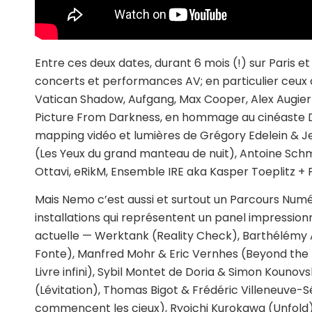
Entre ces deux dates, durant 6 mois (!) sur Paris
concerts et performances AV; en particulier ceux 
Vatican Shadow, Aufgang, Max Cooper, Alex Augier
Picture From Darkness
, en hommage au cinéaste 
mapping vidéo et lumières de Grégory Edelein & Je
(
Les Yeux du grand manteau de nuit
), Antoine Schm
Ottavi, eRikM, Ensemble IRE aka Kasper Toeplitz + 
Mais Nemo c’est aussi et surtout un
Parcours Num
installations qui représentent un panel impressionn
actuelle — Werktank (
Reality Check
), Barthélémy 
Fonte
), Manfred Mohr & Eric Vernhes (
Beyond the 
Livre infini
), Sybil Montet de Doria & Simon Kounovs
(Lévitation), Thomas Bigot & Frédéric Villeneuve-S
commencent les cieux
), Ryoichi Kurokawa (
Unfold