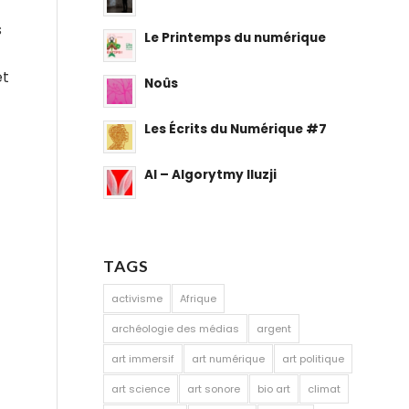
s
Le Printemps du numérique
et
Noûs
Les Écrits du Numérique #7
AI – Algorytmy Iluzji
TAGS
activisme
Afrique
archéologie des médias
argent
art immersif
art numérique
art politique
art science
art sonore
bio art
climat