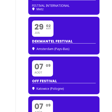
FESTIVAL INTERNATIONAL
Metz
29
02
AOÛT
JUIL
DEKMANTEL FESTIVAL
Amsterdam (Pays-Bas)
07
09
AOÛT
OFF FESTIVAL
Katowice (Pologne)
07
09