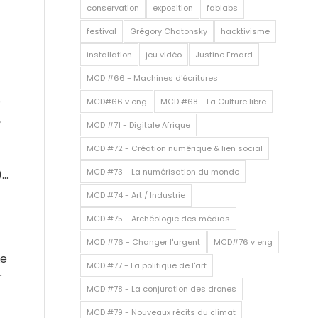
conservation
exposition
fablabs
festival
Grégory Chatonsky
hacktivisme
installation
jeu vidéo
Justine Emard
MCD #66 - Machines d'écritures
e
MCD#66 v eng
MCD #68 - La Culture libre
,
MCD #71 - Digitale Afrique
MCD #72 - Création numérique & lien social
MCD #73 - La numérisation du monde
)…
MCD #74 - Art / Industrie
t
MCD #75 - Archéologie des médias
MCD #76 - Changer l'argent
MCD#76 v eng
Le
MCD #77 - La politique de l'art
r
MCD #78 - La conjuration des drones
MCD #79 - Nouveaux récits du climat