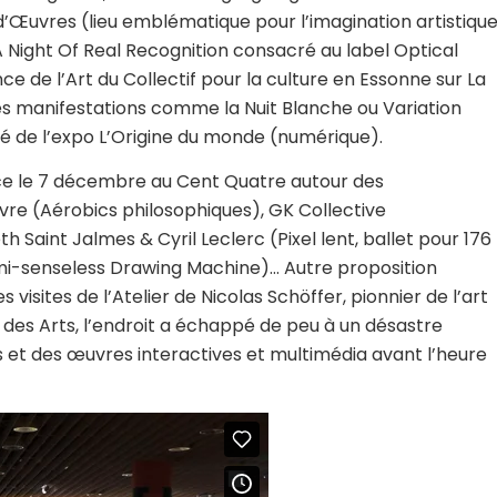
d’Œuvres (lieu emblématique pour
l’imagination artistiqu
 Night Of Real Recognition
consacré au label Optical
nce de l’Art
du Collectif pour la culture en Essonne sur
La
tres manifestations comme la
Nuit Blanche
ou
Variation
lé de l’expo
L’Origine du monde (numérique)
.
ce le 7 décembre au Cent Quatre autour des
vre (
Aérobics philosophiques
), GK Collective
eth Saint Jalmes & Cyril Leclerc (
Pixel lent,
ballet pour 176
i-senseless Drawing Machine
)… Autre proposition
isites de l’Atelier de Nicolas Schöffer, pionnier de l’art
a des Arts, l’endroit a échappé de peu à un désastre
rs et des œuvres interactives et multimédia avant l’heure