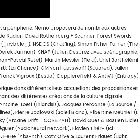
 et sa périphérie, Nemo proposera de nombreux autres
de Radian, David Rothenberg + Scanner, Forest Swords,
 (
_nybble_
), NSDOS (
Chat’ing
), Simon Fisher Turner (
Th
Derek Jarman), SNAP (Julien Desprez avec scénographie
an-Pascal Retel), Martin Messier (
Field
), Uriel Barthélémi
itt (
La Chance
), CM von Hausswolff (
Squared
), Julien
Franck Vigroux (
Bestia
), Dopplereffekt & AntiVJ (
Entropy
érique
dans différents lieux accueillant des propositions e
ant des différentes créations de la culture digitale
Antoine-Loeff (
Inlandsis
), Jacques Perconte (
La Source /
lines
), Pierre Jodlowski (
Soleil Blanc
), Albertine Meunier (
ky (
Arcane Drift – CORE.PAN
), David Guez & Bastien Didie
éguier (
Audioneural network
), Flavien Théry (
Ici
), HeHe (
Absynth
), Caty Olive & Laurent Friquet (Light