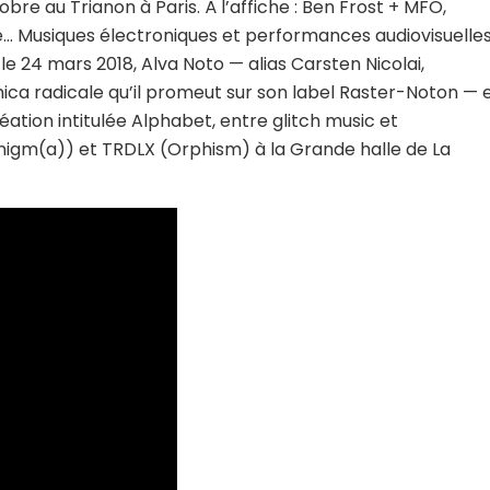
tobre au Trianon à Paris. À l’affiche : Ben Frost + MFO,
re… Musiques électroniques et performances audiovisuelle
le 24 mars 2018, Alva Noto — alias Carsten Nicolai,
nica radicale qu’il promeut sur son label Raster-Noton — 
ation intitulée
Alphabet
, entre
glitch music
et
nigm(a)
) et TRDLX (
Orphism
) à la Grande halle de La