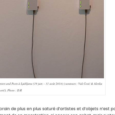
ainters and Poets à Ljubljana (19 juin – 31 août 2014) (curateurs : Vuk Ćosić & Alenka
orič). Photo : D.R
ain de plus en plus saturé d’artistes et d’objets n’est p