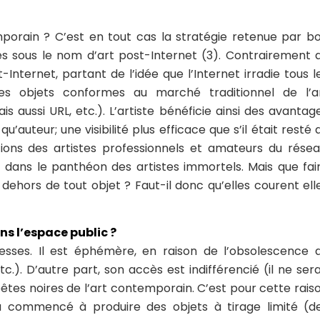
emporain ? C’est en tout cas la stratégie retenue par b
és sous le nom d’art post-Internet (3). Contrairement 
t-Internet, partant de l’idée que l’Internet irradie tous l
es objets conformes au marché traditionnel de l’a
ais aussi URL, etc.). L’artiste bénéficie ainsi des avantag
’auteur; une visibilité plus efficace que s’il était resté 
ions des artistes professionnels et amateurs du résea
it dans le panthéon des artistes immortels. Mais que fai
dehors de tout objet ? Faut-il donc qu’elles courent ell
ans l’espace public ?
lesses. Il est éphémère, en raison de l’obsolescence 
c.). D’autre part, son accès est indifférencié (il ne sera
bêtes noires de l’art contemporain. C’est pour cette rais
 a commencé à produire des objets à tirage limité (d