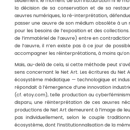
seulement le moment de son instauration ni le mo
la décision de sa conservation et de sa restau
œuvres numériques, la ré-interprétation, défendue p
passer une œuvre de son médium obsolète à un mé
pour les besoins de l’exposition et des collections. 
de l’immatériel de l’œuvre) entre en contradictio
de l’œuvre, il n’en existe pas à ce jour de possibl
accompagner les réinterprétations, à moins qu’on
Mais, au-delà de cela, si cette méthode peut s’avér
sens concernant le Net Art. Les écritures du Net Ar
écosystème médiatique — technologique et industr
répondait à l’émergence d’une innovation industrie
(cf. etoy.com), telle production au cyberféminis
disparu, une réinterprétation de ces œuvres néces
productions de Net Art demeurent à l’image de leur 
pas individuellement, selon le couple traditi
écosystème, dont l’institutionnalisation de la mémo