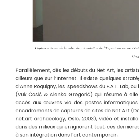
Capture d’écran de la vidéo de présentation de l’Exposition net.art / P
Greg
Parallèlement, dès les débuts du Net Art, les artis
ailleurs que sur l’Internet. Il existe quelques s
d’Anne Roquigny, les speedshows du F.A.T. Lab, ou 
(Vuk Ćosić & Alenka Gregorič) qui résume à elle s
accès aux œuvres via des postes informatiques 
encadrements de captures de sites de Net Art (Dan
net.art archaeology
, Oslo, 2003), vidéo et install
dans des milieux qui en ignorent tout, ces dernières
à son intégration dans l’art contemporain.