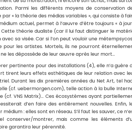
ment de sa monstration, ni encore son achat, mais surto
ration. Parmi les différents moyens de conservation d
ar « la théorie des médias variables », qui consiste à fai
dium actuel, permet à l’œuvre d’être toujours « à jour
Cette théorie dualiste (car il lui faut distinguer le matéri
n avec sa visée. Car si l’on peut vouloir une métempsyco
e pour les artistes. Mortels, ils ne pourront éternelleme
 ne les dépossède de leur œuvre après leur mort…
er pertinente pour des installations (4), elle n’a guère 
t tirent leurs effets esthétiques de leur relation avec le
iel. Durant les dix premières années du Net Art, tel ha
lle (cf. uebermorgen.com), telle action à la bulle Intern
me (cf. VNS Matrix)… Ces écosystèmes ayant partielleme
siterait d’en faire des entièrement nouvelles. Enfin, l
médium : elles sont en réseau. S’il faut les sauver, ce n’e
onnel conserver/montrer, mais comme les éléments d’
ire garantira leur pérennité.