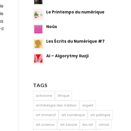
de
Le Printemps du numérique
de
ns
Noûs
il
Les Écrits du Numérique #7
AI – Algorytmy Iluzji
TAGS
activisme
Afrique
archéologie des médias
argent
art immersif
art numérique
art politique
art science
art sonore
bio art
climat