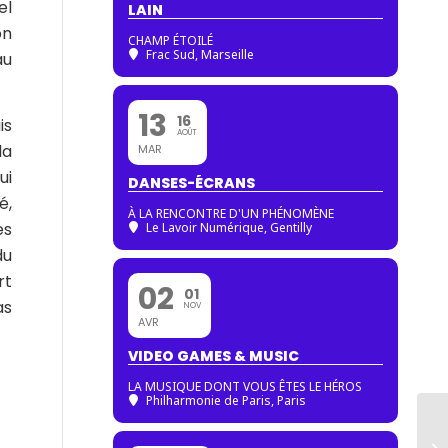
el
LAIN
on
CHAMP ÉTOILÉ
Frac Sud, Marseille
au
13
16
is
AOÛT
la
MAR
ui
DANSES-ÉCRANS
é,
À LA RENCONTRE D'UN PHÉNOMÈNE
es
Le Lavoir Numérique, Gentilly
du
rt
02
01
as
NOV
AVR
VIDEO GAMES & MUSIC
LA MUSIQUE DONT VOUS ÊTES LE HÉROS
Philharmonie de Paris
, Paris
Ar