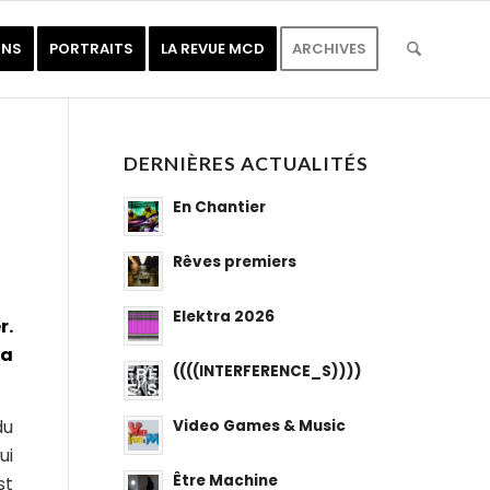
ONS
PORTRAITS
LA REVUE MCD
ARCHIVES
DERNIÈRES ACTUALITÉS
En Chantier
Rêves premiers
Elektra 2026
r.
La
((((INTERFERENCE_S))))
du
Video Games & Music
ui
Être Machine
st