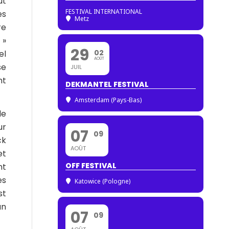
ut
FESTIVAL INTERNATIONAL
es
Metz
re
 »
29
02
el
AOÛT
se
JUIL
nt
DEKMANTEL FESTIVAL
Amsterdam (Pays-Bas)
de
ur
07
09
ck
AOÛT
et
OFF FESTIVAL
nt
es
Katowice (Pologne)
st
un
07
09