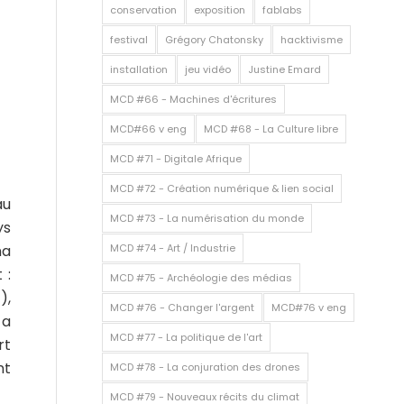
conservation
exposition
fablabs
festival
Grégory Chatonsky
hacktivisme
installation
jeu vidéo
Justine Emard
MCD #66 - Machines d'écritures
MCD#66 v eng
MCD #68 - La Culture libre
MCD #71 - Digitale Afrique
MCD #72 - Création numérique & lien social
au
MCD #73 - La numérisation du monde
ys
na
MCD #74 - Art / Industrie
 :
MCD #75 - Archéologie des médias
),
MCD #76 - Changer l'argent
MCD#76 v eng
 a
MCD #77 - La politique de l'art
rt
nt
MCD #78 - La conjuration des drones
MCD #79 - Nouveaux récits du climat