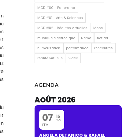
MCD #80 - Panorama
on
MCD #81 - Arts & Sciences
au
MCD #82 - Réalités virtuelles
Mooc
es
musique électronique
Nemo
net art
rt
es
numérisation
performance
rencontres
au
réalité virtuelle
vidéo
u;
re
es
AGENDA
AOÛT 2026
du
07
it
15
NOV
on
FÉV
es
ANGELA DETANICO & RAFAEL