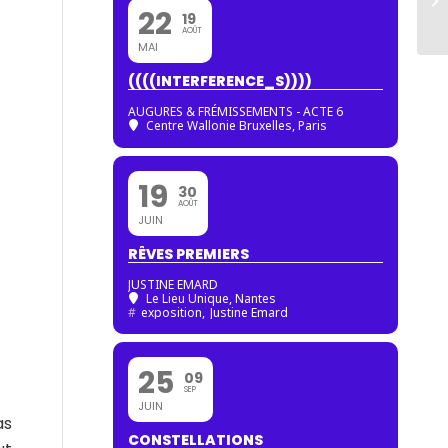
22
19
AOÛT
MAI
((((INTERFERENCE_S))))
AUGURES & FRÉMISSEMENTS - ACTE 6
Centre Wallonie Bruxelles, Paris
19
30
AOÛT
JUIN
RÊVES PREMIERS
JUSTINE EMARD
Le Lieu Unique, Nantes
#
exposition,
Justine Emard
25
09
SEP
JUIN
as
CONSTELLATIONS