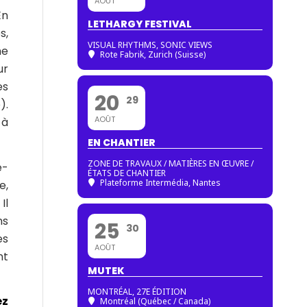
AOÛT
En
LETHARGY FESTIVAL
s,
VISUAL RHYTHMS, SONIC VIEWS
me
Rote Fabrik, Zurich (Suisse)
ur
es
20
29
).
AOÛT
 à
EN CHANTIER
ZONE DE TRAVAUX / MATIÈRES EN ŒUVRE /
e-
ÉTATS DE CHANTIER
Plateforme Intermédia, Nantes
e,
Il
ns
25
30
es
AOÛT
nt
MUTEK
MONTRÉAL, 27E ÉDITION
ez
Montréal (Québec / Canada)