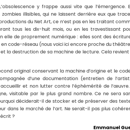
L’obsolescence y frappe aussi vite que l’émergence. 
mbies illisibles, qui ne laissent derrière eux que trace
 productions du Net Art, ce n’est pas en les traitant com
nt tous les dix-huit mois, ou en les travestissant po
 en elle de proprement numérique : elles sont des écritur
en code-réseau (nous voici ici encore proche du théâtre
xte et la destruction de sa machine de lecture. Cela revient
cond original conservant la machine d’origine et le cod
pagnée d’une documentation (entretien de l’artist
accueillir et non lutter contre l’éphémérité de l’œuvre. 
gne, visitable par le plus grand nombre. Ce ne sera sa
quoi déciderait-il de stocker et de préserver des text
ur dans le marché de l’art. Ne serait-il pas plus cohére
écrit ?
Emmanuel Gu