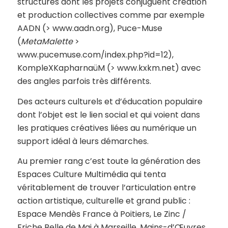
structures dont les projets conjuguent création
et production collectives comme par exemple
AADN (> www.aadn.org), Puce-Muse
(
MetaMalette
>
www.pucemuse.com/index.php?id=12),
KompleXKapharnaüM (> www.kxkm.net) avec
des angles parfois très différents.
Des acteurs culturels et d’éducation populaire
dont l’objet est le lien social et qui voient dans
les pratiques créatives liées au numérique un
support idéal à leurs démarches.
Au premier rang c’est toute la génération des
Espaces Culture Multimédia qui tenta
véritablement de trouver l’articulation entre
action artistique, culturelle et grand public :
Espace Mendès France à Poitiers, Le Zinc /
Friche Belle de Mai à Marseille, Mains-d’Œuvres