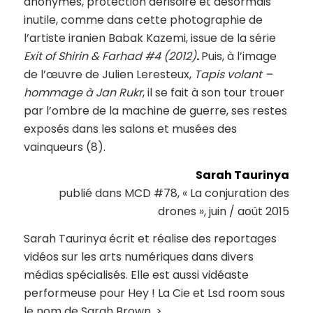
anonymes, protection dérisoire et désormais
inutile, comme dans cette photographie de
l’artiste iranien Babak Kazemi, issue de la série
Exit of Shirin & Farhad #4
(2012)
.
Puis, à l’image
de l’œuvre de Julien Leresteux,
Tapis volant –
hommage à Jan Rukr
, il se fait à son tour trouer
par l’ombre de la machine de guerre, ses restes
exposés dans les salons et musées des
vainqueurs (8).
Sarah Taurinya
publié dans MCD #78, « La conjuration des
drones », juin / août 2015
Sarah Taurinya écrit et réalise des reportages
vidéos sur les arts numériques dans divers
médias spécialisés. Elle est aussi vidéaste
performeuse pour Hey ! La Cie et Lsd room sous
le nom de Sarah Brown. >