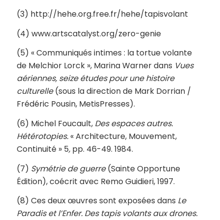
(3) http://hehe.org.free.fr/hehe/tapisvolant
(4) www.artscatalyst.org/zero-genie
(5) « Communiqués intimes : la tortue volante
de Melchior Lorck », Marina Warner dans
Vues
aériennes, seize études pour une histoire
culturelle
(sous la direction de Mark Dorrian /
Frédéric Pousin, MetisPresses).
(6) Michel Foucault,
Des espaces autres.
Hétérotopies.
« Architecture, Mouvement,
Continuité » 5
,
pp. 46-49. 1984.
(7)
Symétrie de guerre
(Sainte Opportune
Édition), coécrit avec Remo Guidieri, 1997.
(8) Ces deux œuvres sont exposées dans
Le
Paradis et l’Enfer. Des tapis volants aux drones.