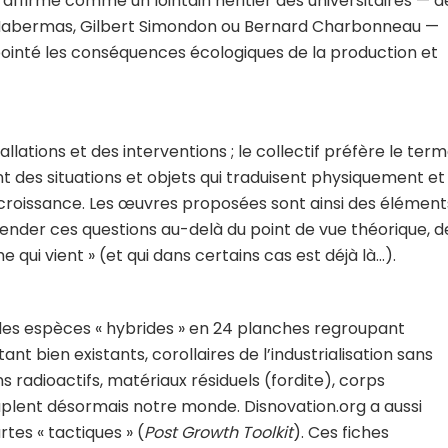
s’affirme comme un lointain héritier des universitaires — d
n Habermas, Gilbert Simondon ou Bernard Charbonneau —
 pointé les conséquences écologiques de la production et
tallations et des interventions ; le collectif préfère le ter
des situations et objets qui traduisent physiquement et
roissance. Les œuvres proposées sont ainsi des élément
nder ces questions au-delà du point de vue théorique, d
ui vient » (et qui dans certains cas est déjà là…).
s des espèces « hybrides » en 24 planches regroupant
t bien existants, corollaires de l’industrialisation sans
s radioactifs, matériaux résiduels (fordite), corps
uplent désormais notre monde. Disnovation.org a aussi
tes « tactiques » (
Post Growth Toolkit
). Ces fiches