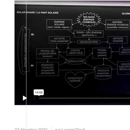
/
27 décembre 2022
par
Laurent Diouf