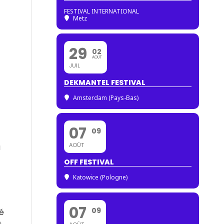
FESTIVAL INTERNATIONAL
Metz
29
02
AOÛT
JUIL
DEKMANTEL FESTIVAL
Amsterdam (Pays-Bas)
07
09
AOÛT
à
OFF FESTIVAL
Katowice (Pologne)
07
09
té