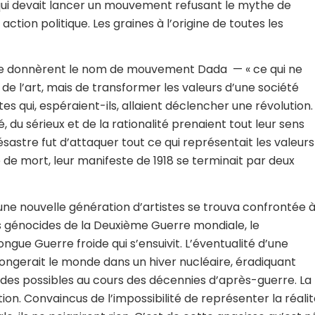
 qui devait lancer un mouvement refusant le mythe de
action politique. Les graines à l’origine de toutes les
tes se donnèrent le nom de mouvement Dada — « ce qui ne
re de l’art, mais de transformer les valeurs d’une société
es qui, espéraient-ils, allaient déclencher une révolution.
ité, du sérieux et de la rationalité prenaient tout leur sens
désastre fut d’attaquer tout ce qui représentait les valeurs
 de mort, leur manifeste de 1918 se terminait par deux
une nouvelle génération d’artistes se trouva confrontée 
es génocides de la Deuxième Guerre mondiale, le
gue Guerre froide qui s’ensuivit. L’éventualité d’une
longerait le monde dans un hiver nucléaire, éradiquant
p des possibles au cours des décennies d’après-guerre. La
ion. Convaincus de l’impossibilité de représenter la réali