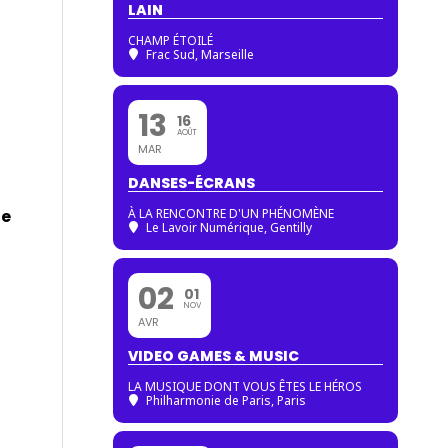
LAIN
CHAMP ÉTOILÉ
Frac Sud, Marseille
13
16
AOÛT
MAR
DANSES-ÉCRANS
de
À LA RENCONTRE D'UN PHÉNOMÈNE
Le Lavoir Numérique, Gentilly
02
01
NOV
AVR
VIDEO GAMES & MUSIC
LA MUSIQUE DONT VOUS ÊTES LE HÉROS
Philharmonie de Paris
, Paris