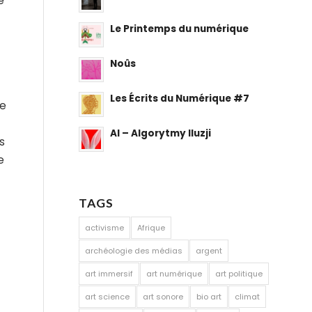
e
Le Printemps du numérique
Noûs
Les Écrits du Numérique #7
me
AI – Algorytmy Iluzji
s
e
TAGS
activisme
Afrique
archéologie des médias
argent
art immersif
art numérique
art politique
art science
art sonore
bio art
climat