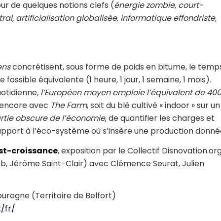
ur de quelques notions clefs (
énergie zombie, court-
al, artificialisation globalisée, informatique effondriste,
ens
concrétisent, sous forme de poids en bitume, le temp
ossible équivalente (1 heure, 1 jour, 1 semaine, 1 mois).
uotidienne,
l’Européen moyen emploie l’équivalent de 40
té encore avec
The Farm
, soit du blé cultivé « indoor » sur un
rtie obscure de l’économie
, de quantifier les charges et
 rapport à l’éco-système où s’insère une production donné
ost-croissance
, exposition par le Collectif Disnovation.or
eb, Jérôme Saint-Clair) avec Clémence Seurat, Julien
ourogne (Territoire de Belfort)
/fr/