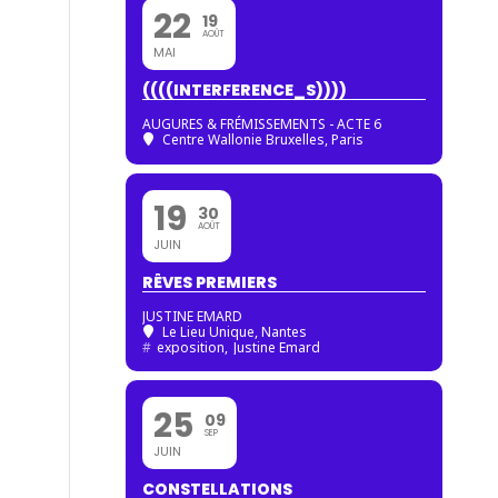
22
19
AOÛT
MAI
((((INTERFERENCE_S))))
AUGURES & FRÉMISSEMENTS - ACTE 6
Centre Wallonie Bruxelles, Paris
19
30
AOÛT
JUIN
RÊVES PREMIERS
JUSTINE EMARD
Le Lieu Unique, Nantes
#
exposition,
Justine Emard
25
09
SEP
JUIN
CONSTELLATIONS