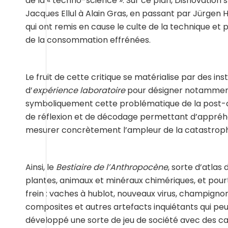
de la « techno-science ». Sur ce plan, Disnovation 
Jacques Ellul à Alain Gras, en passant par Jürge
qui ont remis en cause le culte de la technique et
de la consommation effrénées.
Le fruit de cette critique se matérialise par des ins
d’
expérience laboratoire
pour désigner notamment 
symboliquement cette problématique de la post-c
de réflexion et de décodage permettant d’appréhe
mesurer concrètement l’ampleur de la catastrophe q
Ainsi, le
Bestiaire de l’Anthropocène
, sorte d’atla
plantes, animaux et minéraux chimériques, et pourtan
frein : vaches à hublot, nouveaux virus, champignon
composites et autres artefacts inquiétants qui pe
développé une sorte de jeu de société avec des car