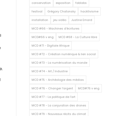
conservation
exposition
fablabs
festival
Grégory Chatonsky
hacktivisme
installation
jeu vidéo
Justine Emard
MCD #66 - Machines d'écritures
s
MCD#66 v eng
MCD #68 - La Culture libre
MCD #71 - Digitale Afrique
0
MCD #72 - Création numérique & lien social
MCD #73 - La numérisation du monde
e.
MCD #74 - Art / Industrie
g
MCD #75 - Archéologie des médias
MCD #76 - Changer l'argent
MCD#76 v eng
MCD #77 - La politique de l'art
MCD #78 - La conjuration des drones
MCD #79 - Nouveaux récits du climat