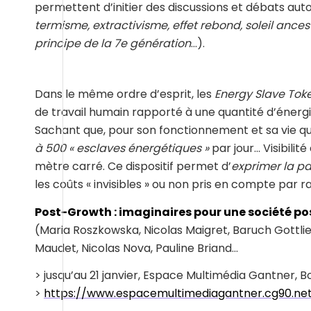
permettent d’initier des discussions et débats auto
termisme, extractivisme, effet rebond, soleil ancestr
principe de la 7e génération
…).
Dans le même ordre d’esprit, les
Energy Slave Tok
de travail humain rapporté à une quantité d’énergie f
Sachant que, pour son fonctionnement et sa vie q
à 500 « esclaves énergétiques »
par jour… Visibili
mètre carré. Ce dispositif permet d’
exprimer la pa
les coûts « invisibles » ou non pris en compte par
Post-Growth : imaginaires pour une société p
(Maria Roszkowska, Nicolas Maigret, Baruch Gottli
Maudet, Nicolas Nova, Pauline Briand…
> jusqu’au 21 janvier, Espace Multimédia Gantner, B
>
https://www.espacemultimediagantner.cg90.net