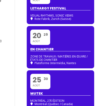
é
AOÛT
LETHARGY FESTIVAL
VISUAL RHYTHMS, SONIC VIEWS
Rote Fabrik, Zurich (Suisse)
20
29
c
AOÛT
EN CHANTIER
t
ZONE DE TRAVAUX / MATIÈRES EN ŒUVRE /
ÉTATS DE CHANTIER
Plateforme Intermédia, Nantes
25
30
AOÛT
MUTEK
MONTRÉAL, 27E ÉDITION
Montréal (Québec / Canada)