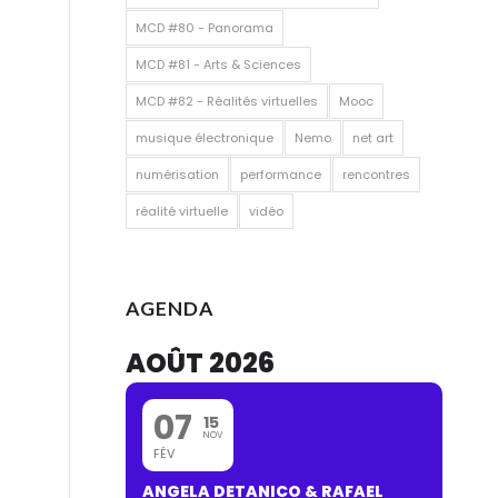
MCD #80 - Panorama
MCD #81 - Arts & Sciences
MCD #82 - Réalités virtuelles
Mooc
musique électronique
Nemo
net art
numérisation
performance
rencontres
réalité virtuelle
vidéo
AGENDA
AOÛT 2026
07
15
NOV
FÉV
ANGELA DETANICO & RAFAEL