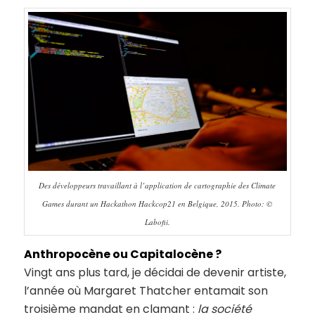
Des développeurs travaillant à l’application de cartographie des Climate
Games durant un Hackathon Hackcop21 en Belgique, 2015. Photo: ©
Labofii.
Anthropocène ou Capitalocène ?
Vingt ans plus tard, je décidai de devenir artiste,
l’année où Margaret Thatcher entamait son
troisième mandat en clamant :
la société