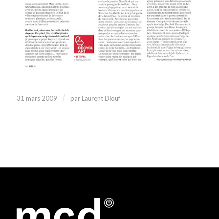
/
31 mars 2009
par
Laurent Diouf