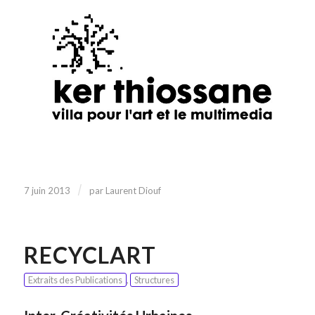
/
7 juin 2013
par
Laurent Diouf
RECYCLART
Extraits des Publications
,
Structures