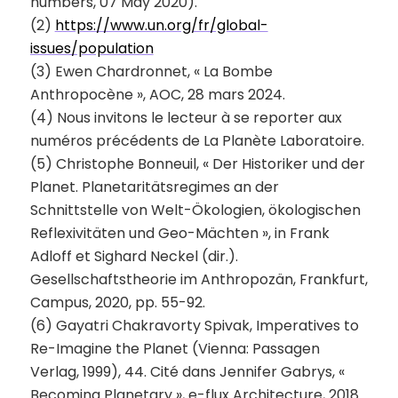
numbers, 07 May 2020).
(2)
https://www.un.org/fr/global-
issues/population
(3) Ewen Chardronnet, « La Bombe
Anthropocène », AOC, 28 mars 2024.
(4) Nous invitons le lecteur à se reporter aux
numéros précédents de La Planète Laboratoire.
(5) Christophe Bonneuil, « Der Historiker und der
Planet. Planetaritätsregimes an der
Schnittstelle von Welt-Ökologien, ökologischen
Reflexivitäten und Geo-Mächten », in Frank
Adloff et Sighard Neckel (dir.).
Gesellschaftstheorie im Anthropozän, Frankfurt,
Campus, 2020, pp. 55-92.
(6) Gayatri Chakravorty Spivak, Imperatives to
Re-Imagine the Planet (Vienna: Passagen
Verlag, 1999), 44. Cité dans Jennifer Gabrys, «
Becoming Planetary », e-flux Architecture, 2018.