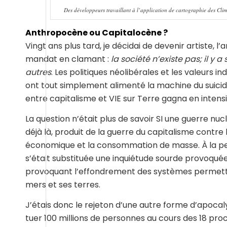
Des développeurs travaillant à l’application de cartographie des C
Anthropocène ou Capitalocène ?
Vingt ans plus tard, je décidai de devenir artiste,
mandat en clamant :
la société n’existe pas; il y
autres
. Les politiques néolibérales et les valeurs 
ont tout simplement alimenté la machine du suicide
entre capitalisme et VIE sur Terre gagna en intensi
La question n’était plus de savoir SI une guerre nuc
déjà là, produit de la guerre du capitalisme cont
économique et la consommation de masse. À la peu
s’était substituée une inquiétude sourde provoqué
provoquant l’effondrement des systèmes permettan
mers et ses terres.
J’étais donc le rejeton d’une autre forme d’apocal
tuer 100 millions de personnes au cours des 18 pro