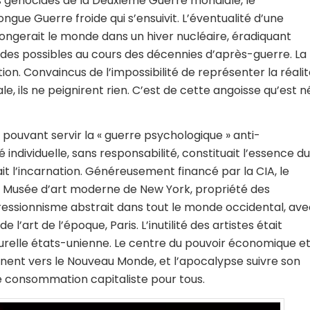
es génocides de la Deuxième Guerre mondiale, le
gue Guerre froide qui s’ensuivit. L’éventualité d’une
longerait le monde dans un hiver nucléaire, éradiquant
p des possibles au cours des décennies d’après-guerre. La
ion. Convaincus de l’impossibilité de représenter la réali
e, ils ne peignirent rien. C’est de cette angoisse qu’est n
 pouvant servir la « guerre psychologique » anti-
individuelle, sans responsabilité, constituait l’essence du
tait l’incarnation. Généreusement financé par la CIA, le
 du Musée d’art moderne de New York, propriété des
ressionnisme abstrait dans tout le monde occidental, ave
 l’art de l’époque, Paris. L’inutilité des artistes était
urelle états-unienne. Le centre du pouvoir économique e
inent vers le Nouveau Monde, et l’apocalypse suivre son
e consommation capitaliste pour tous.