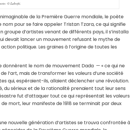
oto: © Labofii.
inimaginable de la Première Guerre mondiale, le poète
om pour se faire appeler Tristan Tzara, ce qui signifie
n groupe d’artistes venant de différents pays, il s’installa
 qui devait lancer un mouvement refusant le mythe de
action politique. Les graines à l’origine de toutes les
tes se donnèrent le nom de mouvement Dada — « ce qui ne
re de l’art, mais de transformer les valeurs d’une société
es qui, espéraient-ils, allaient déclencher une révolution.
ité, du sérieux et de la rationalité prenaient tout leur sens
désastre fut d’attaquer tout ce qui représentait les valeurs
 de mort, leur manifeste de 1918 se terminait par deux
une nouvelle génération d’artistes se trouva confrontée 