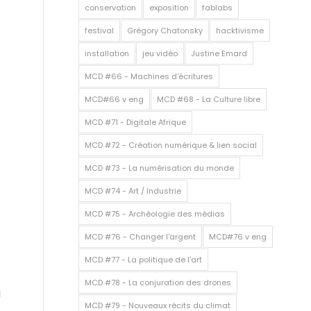
conservation
exposition
fablabs
festival
Grégory Chatonsky
hacktivisme
installation
jeu vidéo
Justine Emard
MCD #66 - Machines d'écritures
MCD#66 v eng
MCD #68 - La Culture libre
MCD #71 - Digitale Afrique
MCD #72 - Création numérique & lien social
MCD #73 - La numérisation du monde
MCD #74 - Art / Industrie
MCD #75 - Archéologie des médias
MCD #76 - Changer l'argent
MCD#76 v eng
MCD #77 - La politique de l'art
MCD #78 - La conjuration des drones
à
MCD #79 - Nouveaux récits du climat