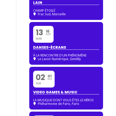
LAIN
CHAMP ÉTOILÉ
Frac Sud, Marseille
13
16
AOÛT
MAR
DANSES-ÉCRANS
À LA RENCONTRE D'UN PHÉNOMÈNE
Le Lavoir Numérique, Gentilly
02
01
NOV
AVR
VIDEO GAMES & MUSIC
LA MUSIQUE DONT VOUS ÊTES LE HÉROS
Philharmonie de Paris
, Paris