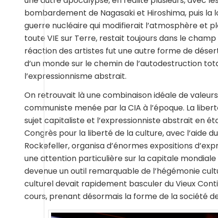
une autre apocalypse, en réalité plusieurs, avec l
bombardement de Nagasaki et Hiroshima, puis la lon
guerre nucléaire qui modifierait l’atmosphère et p
toute VIE sur Terre, restait toujours dans le cham
réaction des artistes fut une autre forme de désert
d’un monde sur le chemin de l’autodestruction total
l’expressionnisme abstrait.
On retrouvait là une combinaison idéale de valeurs
communiste menée par la CIA à l’époque. La liberté 
sujet capitaliste et l’expressionniste abstrait en é
Congrès pour la liberté de la culture, avec l’aide
Rockefeller, organisa d’énormes expositions d’exp
une attention particulière sur la capitale mondiale de
devenue un outil remarquable de l’hégémonie cult
culturel devait rapidement basculer du Vieux Cont
cours, prenant désormais la forme de la société d