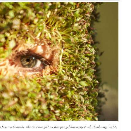
on Insurrectionnelle What is Enough? au Kampnagel Sommerfestival, Hambourg, 2012.