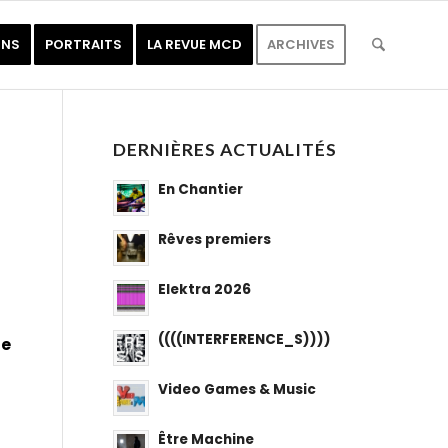
ONS
PORTRAITS
LA REVUE MCD
ARCHIVES
DERNIÈRES ACTUALITÉS
En Chantier
Rêves premiers
Elektra 2026
((((INTERFERENCE_S))))
de
Video Games & Music
Être Machine