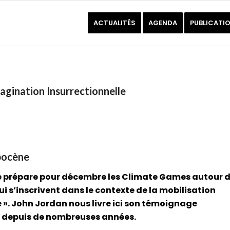
ACTUALITÉS
AGENDA
PUBLICATI
agination Insurrectionnelle
opocène
le prépare pour décembre les Climate Games autour 
qui s’inscrivent dans le contexte de la mobilisation
e ». John Jordan nous livre ici son témoignage
ns depuis de nombreuses années.