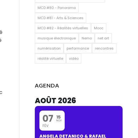
MCD #80 - Panorama
MCD #81 - Arts & Sciences
MCD #82 - Réalités virtuelles
Mooc
té
musique électronique
Nemo
net art
é
numérisation
performance
rencontres
réalité virtuelle
vidéo
AGENDA
c
AOÛT 2026
t
07
15
NOV
FÉV
ANGELA DETANICO & RAFAEL