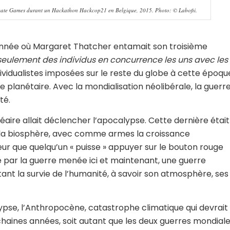
limate Games durant un Hackathon Hackcop21 en Belgique, 2015. Photo: © Labofii.
 l’année où Margaret Thatcher entamait son troisième
 a seulement des individus en concurrence les uns avec les
individualistes imposées sur le reste du globe à cette époqu
 planétaire. Avec la mondialisation néolibérale, la guerr
té.
léaire allait déclencher l’apocalypse. Cette dernière était
re la biosphère, avec comme armes la croissance
r que quelqu’un « puisse » appuyer sur le bouton rouge
e par la guerre menée ici et maintenant, une guerre
t la survie de l’humanité, à savoir son atmosphère, ses
ypse, l’Anthropocène, catastrophe climatique qui devrait
chaines années, soit autant que les deux guerres mondial