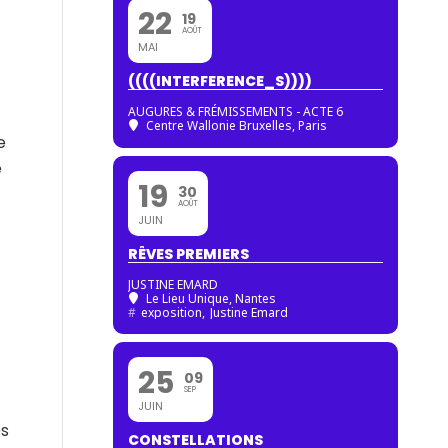
22
19
AOÛT
MAI
((((INTERFERENCE_S))))
AUGURES & FRÉMISSEMENTS - ACTE 6
Centre Wallonie Bruxelles, Paris
e
e
19
30
AOÛT
JUIN
RÊVES PREMIERS
JUSTINE EMARD
Le Lieu Unique, Nantes
#
exposition,
Justine Emard
25
09
SEP
JUIN
es
CONSTELLATIONS