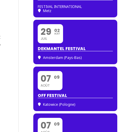
FESTIVAL INTERNATIONAL
Metz
29
02
AOÛT
t
JUIL
e
DEKMANTEL FESTIVAL
Amsterdam (Pays-Bas)
07
09
AOÛT
OFF FESTIVAL
Katowice (Pologne)
07
09