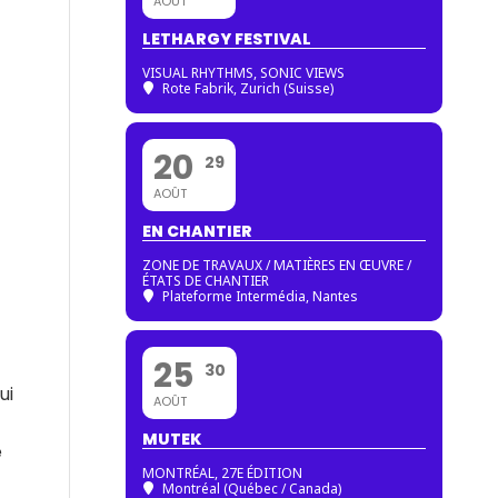
AOÛT
LETHARGY FESTIVAL
VISUAL RHYTHMS, SONIC VIEWS
Rote Fabrik, Zurich (Suisse)
20
29
AOÛT
EN CHANTIER
ZONE DE TRAVAUX / MATIÈRES EN ŒUVRE /
ÉTATS DE CHANTIER
Plateforme Intermédia, Nantes
25
30
ui
AOÛT
MUTEK
e
MONTRÉAL, 27E ÉDITION
Montréal (Québec / Canada)