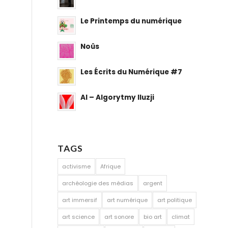
Le Printemps du numérique
Noûs
Les Écrits du Numérique #7
AI – Algorytmy Iluzji
TAGS
activisme
Afrique
archéologie des médias
argent
art immersif
art numérique
art politique
art science
art sonore
bio art
climat