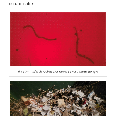
ou « or noir ».
The Clew – Vidéo de Andrew Gryf Paterson Crna Gora/Montenegro