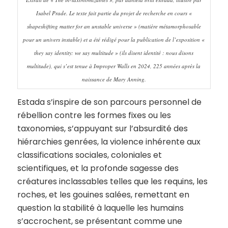
Isabel Prade. Le texte fait partie du projet de recherche en cours «
shapeshifting matter for an unstable universe » (matière métamorphosable
pour un univers instable) et a été rédigé pour la publication de l’exposition «
they say identity: we say multitude » (ils disent identité : nous disons
multitude), qui s’est tenue à Improper Walls en 2024, 225 années après la
naissance de Mary Anning.
Estada s’inspire de son parcours personnel de
rébellion contre les formes fixes ou les
taxonomies, s’appuyant sur l’absurdité des
hiérarchies genrées, la violence inhérente aux
classifications sociales, coloniales et
scientifiques, et la profonde sagesse des
créatures inclassables telles que les requins, les
roches, et les gouines salées, remettant en
question la stabilité à laquelle les humains
s’accrochent, se présentant comme une