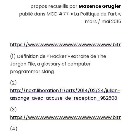
propos recueillis par
Maxence Grugier
publié dans MCD #77, « La Politique de l’art »,
mars / mai 2015
https://wwwwwwwwwwwwwwwwwwwwww.bitnik.or
(1) Définition de « Hacker » extraite de
The
Jargon File, a glossary of computer
programmer slang
.
(2)
http://next.liberation.fr/arts/2014/02/24/julian-
assange-avec-accuse-de-reception_982608
(3)
https://wwwwwwwwwwwwwwwwwwwwww.bitnik.or
(4)