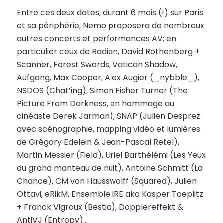
Entre ces deux dates, durant 6 mois (!) sur Paris
et sa périphérie, Nemo proposera de nombreux
autres concerts et performances AV; en
particulier ceux de Radian, David Rothenberg +
Scanner, Forest Swords, Vatican Shadow,
Aufgang, Max Cooper, Alex Augier (
_nybble_
),
NSDOS (
Chat’ing
), Simon Fisher Turner (
The
Picture From Darkness
, en hommage au
cinéaste Derek Jarman), SNAP (Julien Desprez
avec scénographie, mapping vidéo et lumières
de Grégory Edelein & Jean-Pascal Retel),
Martin Messier (
Field
), Uriel Barthélémi (
Les Yeux
du grand manteau de nuit
), Antoine Schmitt (
La
Chance
), CM von Hausswolff (
Squared
), Julien
Ottavi, eRikM, Ensemble IRE aka Kasper Toeplitz
+ Franck Vigroux (
Bestia
), Dopplereffekt &
AntiVJ (
Entropy
)…