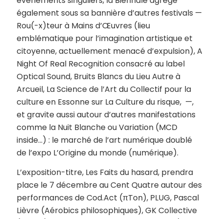
évènements singuliers, la Biennale agrège
également sous sa bannière d’autres festivals —
Rou(-x)teur
à Mains d’Œuvres (lieu
emblématique pour
l’imagination artistique et
citoyenne,
actuellement menacé d’expulsion),
A
Night Of Real Recognition
consacré au label
Optical Sound,
Bruits Blancs
du Lieu Autre à
Arcueil,
La Science de l’Art
du Collectif pour la
culture en Essonne sur
La Culture du risque
, —,
et gravite aussi autour d’autres manifestations
comme la
Nuit Blanche
ou
Variation
(MCD
inside…) : le marché de l’art numérique doublé
de l’expo
L’Origine du monde (numérique)
.
L’exposition-titre,
Les Faits du hasard
, prendra
place le 7 décembre au Cent Quatre autour des
performances de Cod.Act (
πTon
), PLUG, Pascal
Lièvre (
Aérobics philosophiques
), GK Collective