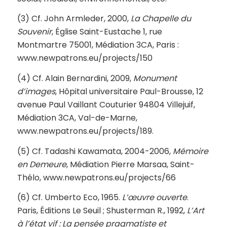
(3) Cf. John Armleder, 2000,
La Chapelle du
Souvenir
, Église Saint-Eustache 1, rue
Montmartre 75001, Médiation 3CA, Paris :
www.newpatrons.eu/projects/150
(4) Cf. Alain Bernardini, 2009,
Monument
d’images
, Hôpital universitaire Paul-Brousse, 12
avenue Paul Vaillant Couturier 94804 Villejuif,
Médiation 3CA, Val-de-Marne,
www.newpatrons.eu/projects/189.
(5) Cf. Tadashi Kawamata, 2004-2006,
Mémoire
en Demeure
, Médiation Pierre Marsaa, Saint-
Thélo, www.newpatrons.eu/projects/66
(6) Cf. Umberto Eco, 1965.
L’œuvre ouverte
.
Paris, Éditions Le Seuil ; Shusterman R., 1992,
L’Art
à l’état vif : La pensée pragmatiste et