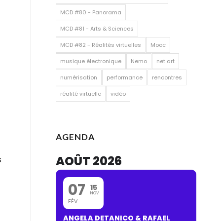
MCD #80 - Panorama
MCD #81 - Arts & Sciences
MCD #82 - Réalités virtuelles
Mooc
musique électronique
Nemo
net art
numérisation
performance
rencontres
réalité virtuelle
vidéo
AGENDA
AOÛT 2026
s
07
15
NOV
FÉV
ANGELA DETANICO & RAFAEL