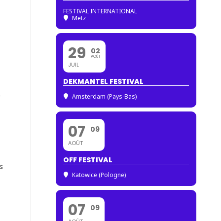
FESTIVAL INTERNATIONAL
Metz
29
02
AOÛT
JUIL
DEKMANTEL FESTIVAL
e
Amsterdam (Pays-Bas)
07
09
AOÛT
OFF FESTIVAL
s
Katowice (Pologne)
07
09