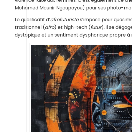
violence faite aux femmes. C’est également ce thèm
Mohamed Mounir Ngoupayou) pour ses photo-mon
Le qualificatif d’
afrofuturiste
s’impose pour quasimen
traditionnel (
afro
) et high-tech (
futur
), il se dég
dystopique et un sentiment dysphorique propre à