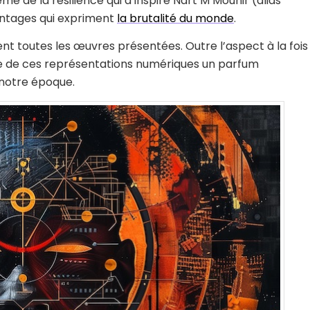
e de la résilience qui a inspiré Nart M’Mounir (alias
tages qui expriment
la brutalité du monde
.
t toutes les œuvres présentées. Outre l’aspect à la fois
age de ces représentations numériques un parfum
 notre époque.