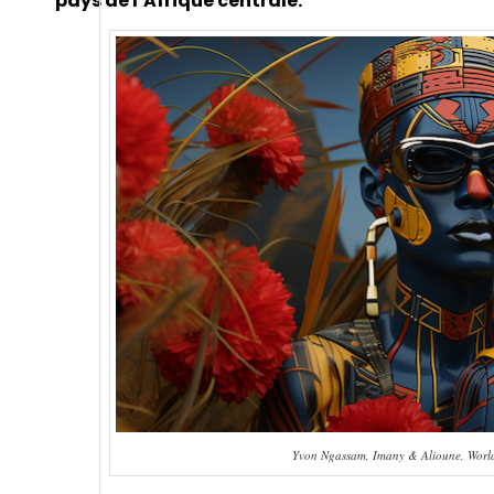
pays de l’Afrique centrale.
Yvon Ngassam, Imany & Alioune, World’