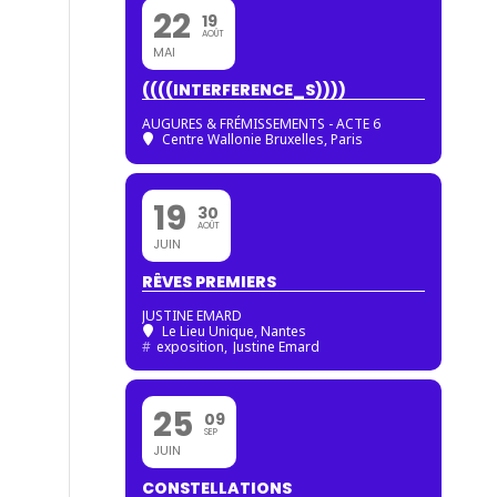
22
19
AOÛT
MAI
((((INTERFERENCE_S))))
AUGURES & FRÉMISSEMENTS - ACTE 6
Centre Wallonie Bruxelles, Paris
19
30
AOÛT
JUIN
RÊVES PREMIERS
JUSTINE EMARD
Le Lieu Unique, Nantes
#
exposition,
Justine Emard
25
09
SEP
JUIN
CONSTELLATIONS