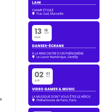
LAIN
CHAMP ÉTOILÉ
Frac Sud, Marseille
13
16
AOÛT
MAR
DANSES-ÉCRANS
À LA RENCONTRE D'UN PHÉNOMÈNE
Le Lavoir Numérique, Gentilly
02
01
NOV
AVR
VIDEO GAMES & MUSIC
LA MUSIQUE DONT VOUS ÊTES LE HÉROS
ue
Philharmonie de Paris
, Paris