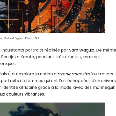
a, Mythical Legend. Photo : D.R.
 inquiétants portraits réalisés par
Sam Waguia
. De mêm
Boudjeka Kamto, pourtant très « roots », mais qui
ronique…
ka) qui explore la notion d’
avenir ancestral
au travers
ts portraits de femmes qui ont l’air échappées d’un univers
 identité africaine grâce à la mode, avec des mannequin
 aux couleurs vibrantes
.