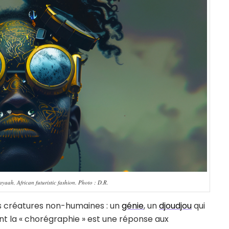
yaah, African futuristic fashion. Photo : D.R.
es créatures non-humaines : un
génie
, un
djoudjou
qui
t la « chorégraphie » est une réponse aux