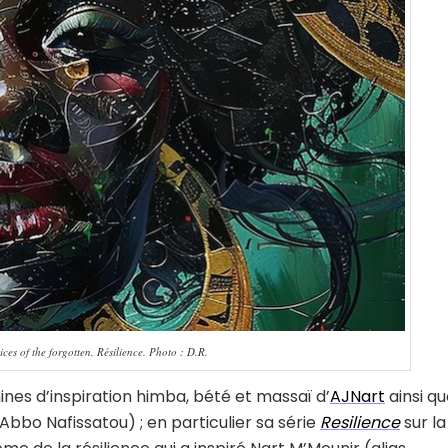
es of the forgotten. Résilience. Photo : D.R.
nines d’inspiration himba, bété et massaï d’
AJNart
ainsi q
bbo Nafissatou) ; en particulier sa série
Resilience
sur la