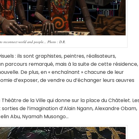
 to reconnect world and people… Photo : D.R.
isuels : ils sont graphistes, peintres, réalisateurs,
t un parcours remarqué, mais à la suite de cette résidence,
e nouvelle. De plus, en « enchaînant » chacune de leur
onomie d’exposer, de vendre ou d’échanger leurs œuvres
u Théâtre de la Ville qui donne sur la place du Châtelet. Le
nt sorties de l’imagination d’Alain Ngann, Alexandre Obam,
arcelin Abu, Nyamah Musongo…