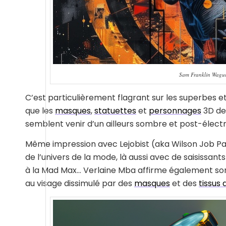
Sam Franklin Wagui
C’est particulièrement flagrant sur les superbes et
que les
masques
,
statuettes
et
personnages
3D de 
semblent venir d’un ailleurs sombre et post-élect
Même impression avec Lejobist (aka Wilson Job Pa’a
de l’univers de la mode, là aussi avec de saisissan
à la Mad Max… Verlaine Mba affirme également son
au visage dissimulé par des
masques
et des
tissus