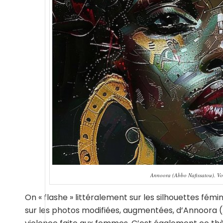
Annoora (Abbo Nafissatou). Voic
On « flashe » littéralement sur les silhouettes fémi
sur les photos modifiées, augmentées, d’Annoora (A