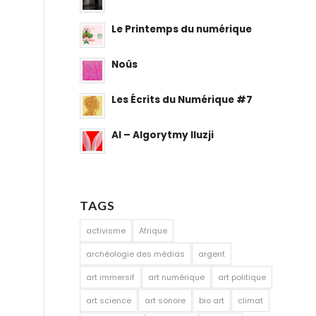
Le Printemps du numérique
Noûs
Les Écrits du Numérique #7
AI – Algorytmy Iluzji
TAGS
activisme
Afrique
archéologie des médias
argent
art immersif
art numérique
art politique
art science
art sonore
bio art
climat