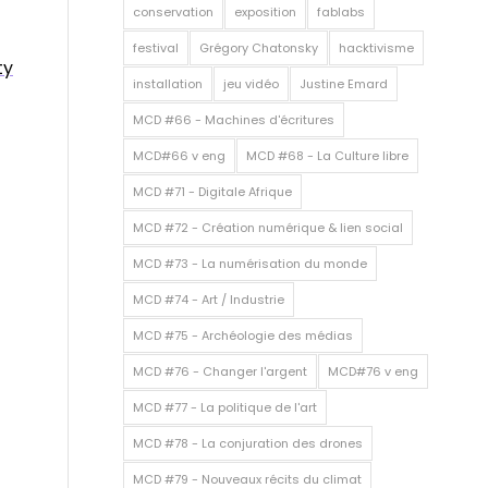
conservation
exposition
fablabs
festival
Grégory Chatonsky
hacktivisme
ty
installation
jeu vidéo
Justine Emard
MCD #66 - Machines d'écritures
MCD#66 v eng
MCD #68 - La Culture libre
MCD #71 - Digitale Afrique
MCD #72 - Création numérique & lien social
MCD #73 - La numérisation du monde
MCD #74 - Art / Industrie
MCD #75 - Archéologie des médias
MCD #76 - Changer l'argent
MCD#76 v eng
MCD #77 - La politique de l'art
MCD #78 - La conjuration des drones
MCD #79 - Nouveaux récits du climat