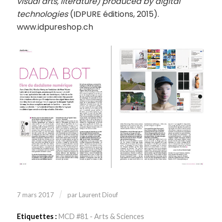
visual arts, literature) produced by digital
technologies
(IDPURE éditions, 2015).
www.idpureshop.ch
/
7 mars 2017
par
Laurent Diouf
Etiquettes :
MCD #81 - Arts & Sciences