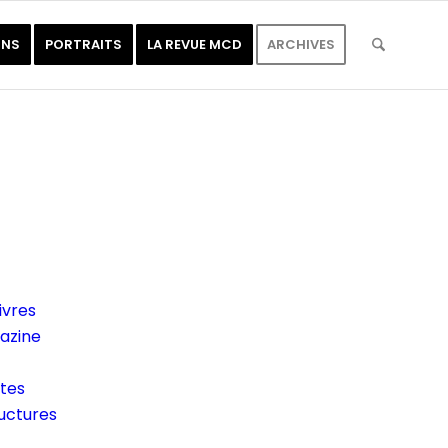
ONS
PORTRAITS
LA REVUE MCD
ARCHIVES
ivres
gazine
stes
ructures