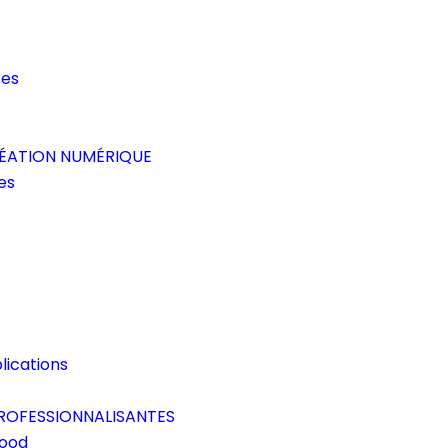
res
RÉATION NUMÉRIQUE
es
lications
ROFESSIONNALISANTES
Good