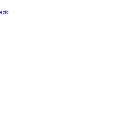
edia
d