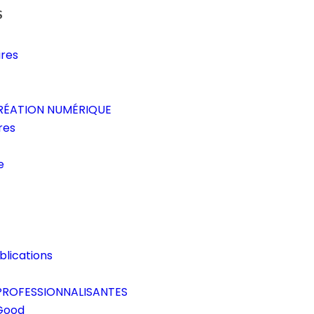
S
ires
CRÉATION NUMÉRIQUE
res
e
blications
ROFESSIONNALISANTES
 Good