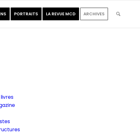
ONS
PORTRAITS
LA REVUE MCD
ARCHIVES
livres
gazine
istes
tructures