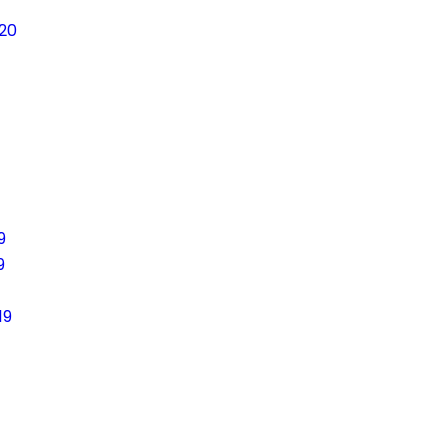
20
9
9
19