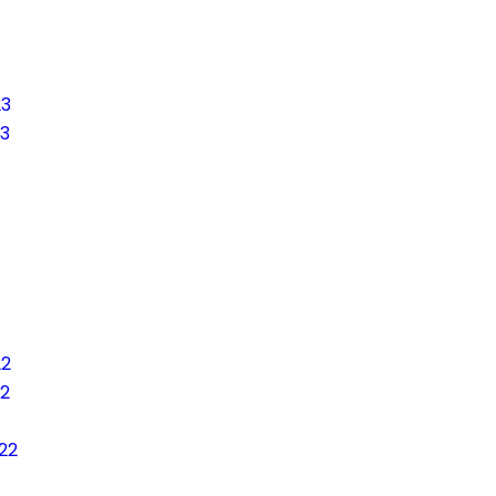
3
3
2
2
22