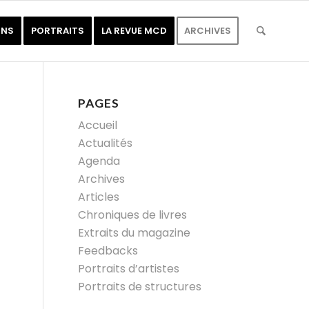
ONS
PORTRAITS
LA REVUE MCD
ARCHIVES
PAGES
Accueil
Actualités
Agenda
Archives
Articles
Chroniques de livres
Extraits du magazine
Feedbacks
Portraits d’artistes
Portraits de structures