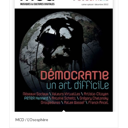
MCD / L’Ososphère